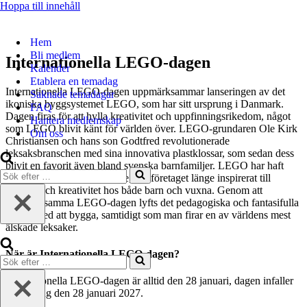
Hoppa till innehåll
Hem
Bli medlem
Internationella LEGO-dagen
Kalender
Etablera en temadag
Internationella LEGO-dagen uppmärksammar lanseringen av det
Saknade temadagar
ikoniska byggsystemet LEGO, som har sitt ursprung i Danmark.
FAQ
Dagen firas för att hylla kreativitet och uppfinningsrikedom, något
Hantera medlemskap
som LEGO blivit känt för världen över. LEGO-grundaren Ole Kirk
Om oss
Christiansen och hans son Godtfred revolutionerade
leksaksbranschen med sina innovativa plastklossar, som sedan dess
blivit en favorit även bland svenska barnfamiljer. LEGO har haft
Sök
stor betydelse även i Sverige, där företaget länge inspirerat till
efter
lärande och kreativitet hos både barn och vuxna. Genom att
…
uppmärksamma LEGO-dagen lyfts det pedagogiska och fantasifulla
värdet med att bygga, samtidigt som man firar en av världens mest
älskade leksaker.
När är Internationella LEGO-dagen?
Sök
efter
Internationella LEGO-dagen är alltid den 28 januari, dagen infaller
…
nästa gång den 28 januari 2027.