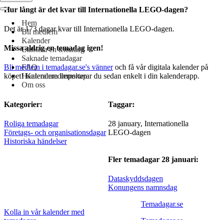
Hur långt är det kvar till Internationella LEGO-dagen?
Navigeringsmeny
Hem
Det är 173 dagar kvar till Internationella LEGO-dagen.
Bli medlem
Kalender
Missa aldrig en temadag igen!
Etablera en temadag
Saknade temadagar
FAQ
Bli medlem i temadagar.se's vänner
och få vår digitala kalender på
Hantera medlemskap
köpet! Kalendern importerar du sedan enkelt i din kalenderapp.
Om oss
Kategorier:
Taggar:
Roliga temadagar
28 january, Internationella
Företags- och organisationsdagar
LEGO-dagen
Historiska händelser
Fler temadagar 28 januari:
Dataskyddsdagen
Konungens namnsdag
Temadagar.se
Kolla in vår kalender med