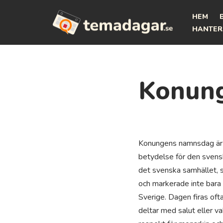
HEM
Hoppa
HANTER
till
innehåll
Konun
Konungens namnsdag är 
betydelse för den svensk
det svenska samhället, s
och markerade inte bara 
Sverige. Dagen firas oft
deltar med salut eller v