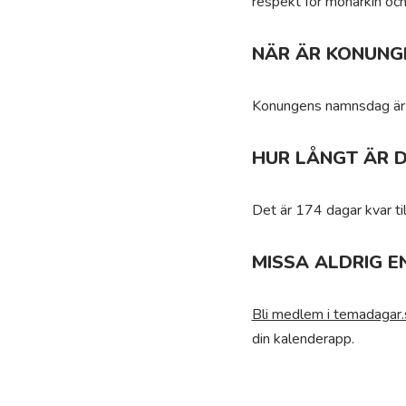
respekt för monarkin och 
NÄR ÄR KONUNG
Konungens namnsdag är al
HUR LÅNGT ÄR 
Det är 174 dagar kvar t
MISSA ALDRIG E
Bli medlem i temadagar.
din kalenderapp.