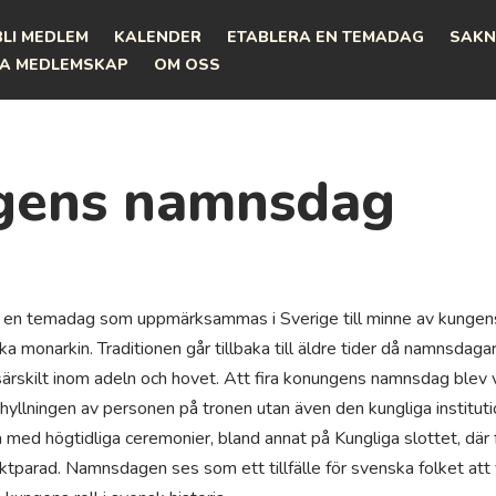
BLI MEDLEM
KALENDER
ETABLERA EN TEMADAG
SAKN
A MEDLEMSKAP
OM OSS
gens namnsdag
en temadag som uppmärksammas i Sverige till minne av kunge
a monarkin. Traditionen går tillbaka till äldre tider då namnsdaga
ärskilt inom adeln och hovet. Att fira konungens namnsdag blev 
hyllningen av personen på tronen utan även den kungliga institut
a med högtidliga ceremonier, bland annat på Kungliga slottet, där
aktparad. Namnsdagen ses som ett tillfälle för svenska folket att