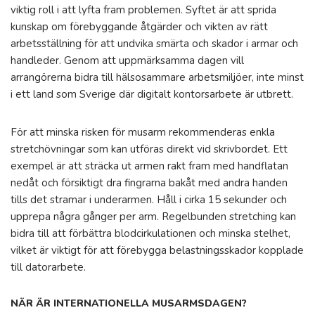
viktig roll i att lyfta fram problemen. Syftet är att sprida
kunskap om förebyggande åtgärder och vikten av rätt
arbetsställning för att undvika smärta och skador i armar och
handleder. Genom att uppmärksamma dagen vill
arrangörerna bidra till hälsosammare arbetsmiljöer, inte minst
i ett land som Sverige där digitalt kontorsarbete är utbrett.
För att minska risken för musarm rekommenderas enkla
stretchövningar som kan utföras direkt vid skrivbordet. Ett
exempel är att sträcka ut armen rakt fram med handflatan
nedåt och försiktigt dra fingrarna bakåt med andra handen
tills det stramar i underarmen. Håll i cirka 15 sekunder och
upprepa några gånger per arm. Regelbunden stretching kan
bidra till att förbättra blodcirkulationen och minska stelhet,
vilket är viktigt för att förebygga belastningsskador kopplade
till datorarbete.
NÄR ÄR INTERNATIONELLA MUSARMSDAGEN?