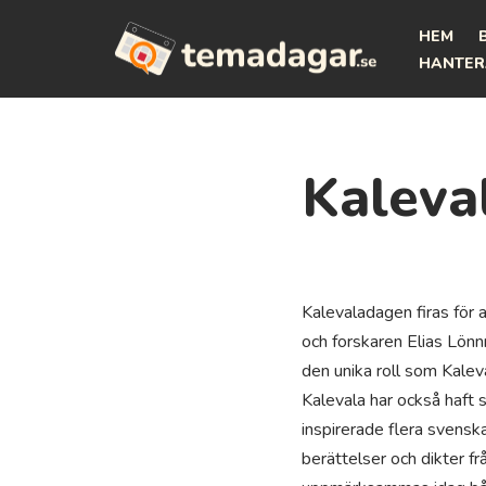
HEM
Hoppa
HANTER
till
innehåll
Kaleva
Kalevaladagen firas för
och forskaren Elias Lönnr
den unika roll som Kaleva
Kalevala har också haft st
inspirerade flera svenska
berättelser och dikter fr