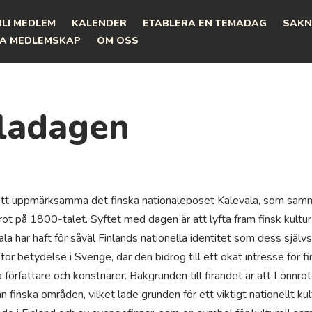
BLI MEDLEM
KALENDER
ETABLERA EN TEMADAG
SAKN
A MEDLEMSKAP
OM OSS
ladagen
 att uppmärksamma det finska nationaleposet Kalevala, som samm
ot på 1800-talet. Syftet med dagen är att lyfta fram finsk kultur 
la har haft för såväl Finlands nationella identitet som dess själv
or betydelse i Sverige, där den bidrog till ett ökat intresse för fi
 författare och konstnärer. Bakgrunden till firandet är att Lönnro
ån finska områden, vilket lade grunden för ett viktigt nationellt k