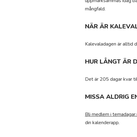
uppmärksammas idag både 
mångfald.
NÄR ÄR KALEVA
Kalevaladagen är alltid 
HUR LÅNGT ÄR 
Det är 205 dagar kvar ti
MISSA ALDRIG E
Bli medlem i temadagar.
din kalenderapp.