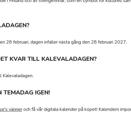
i Finland och av sverigefinnar, som en symbol för kulturell sam
LADAGEN?
den 28 februari, dagen infaller nästa gång den 28 februari 2027.
DET KVAR TILL KALEVALADAGEN?
ll Kalevaladagen.
N TEMADAG IGEN!
se's vänner
och få vår digitala kalender på köpet! Kalendern impor