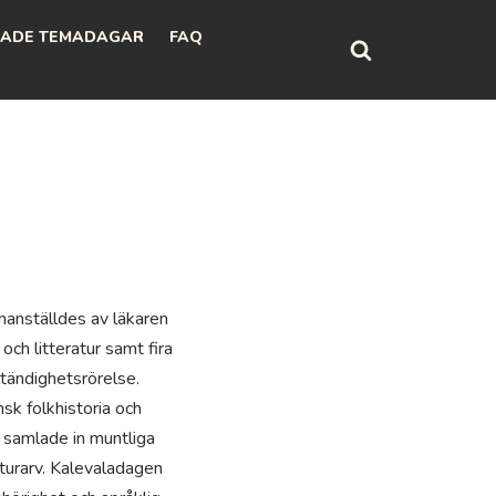
ADE TEMADAGAR
FAQ
anställdes av läkaren
och litteratur samt fira
ständighetsrörelse.
nsk folkhistoria och
t samlade in muntliga
ulturarv. Kalevaladagen