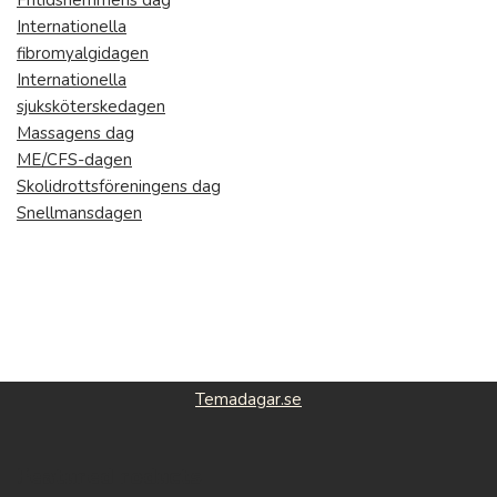
Fritidshemmens dag
Internationella
fibromyalgidagen
Internationella
sjuksköterskedagen
Massagens dag
ME/CFS-dagen
Skolidrottsföreningens dag
Snellmansdagen
Temadagar.se
Featured roducts