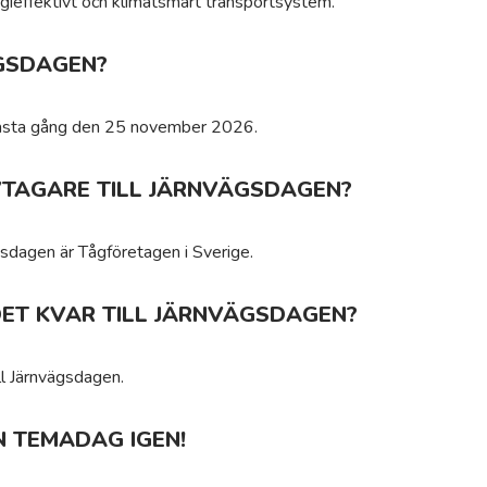
ergieffektivt och klimatsmart transportsystem.
GSDAGEN?
nästa gång den 25 november 2026.
IVTAGARE TILL JÄRNVÄGSDAGEN?
vägsdagen är Tågföretagen i Sverige.
ET KVAR TILL JÄRNVÄGSDAGEN?
ll Järnvägsdagen.
N TEMADAG IGEN!