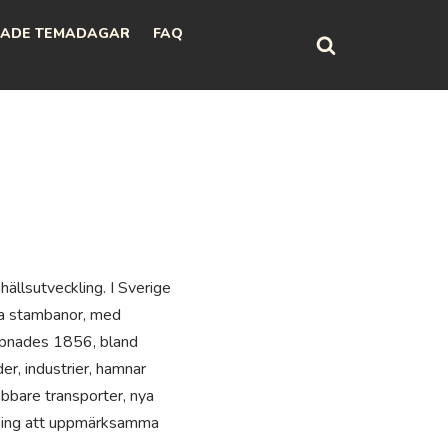
ADE TEMADAGAR
FAQ
llsutveckling. I Sverige
ga stambanor, med
öppnades 1856, bland
r, industrier, hamnar
bbare transporter, nya
edning att uppmärksamma