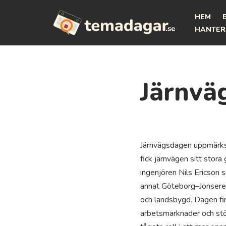
HEM
Hoppa
HANTER
till
innehåll
Järnvä
Järnvägsdagen uppmärksa
fick järnvägen sitt sto
ingenjören Nils Ericson 
annat Göteborg–Jonsered
och landsbygd. Dagen fin
arbetsmarknader och stö