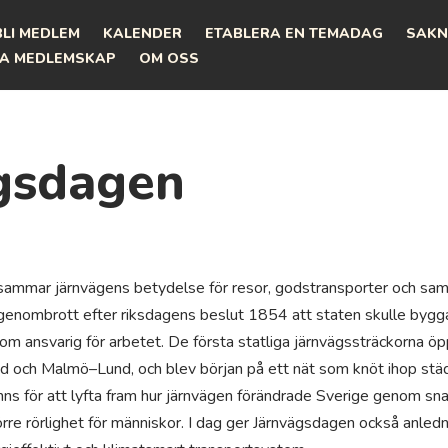
BLI MEDLEM
KALENDER
ETABLERA EN TEMADAG
SAKN
A MEDLEMSKAP
OM OSS
gsdagen
mmar järnvägens betydelse för resor, godstransporter och samhä
ra genombrott efter riksdagens beslut 1854 att staten skulle byg
som ansvarig för arbetet. De första statliga järnvägssträckorna 
 och Malmö–Lund, och blev början på ett nät som knöt ihop städe
ns för att lyfta fram hur järnvägen förändrade Sverige genom sna
rre rörlighet för människor. I dag ger Järnvägsdagen också anl