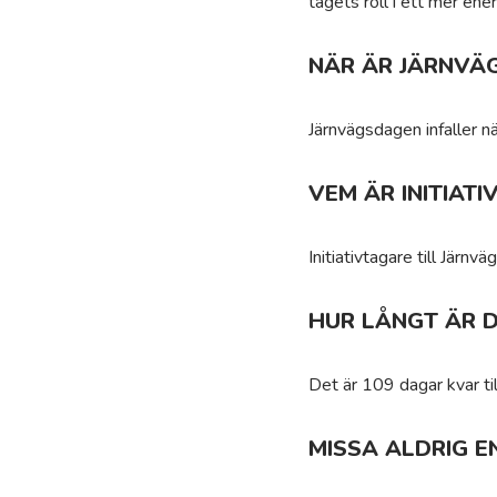
tågets roll i ett mer en
NÄR ÄR JÄRNVÄ
Järnvägsdagen infaller 
VEM ÄR INITIAT
Initiativtagare till Järn
HUR LÅNGT ÄR D
Det är 109 dagar kvar ti
MISSA ALDRIG E