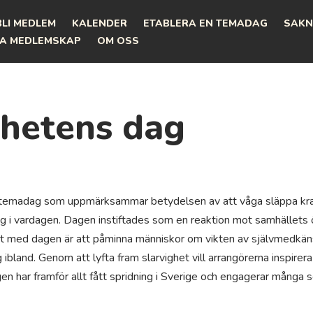
BLI MEDLEM
KALENDER
ETABLERA EN TEMADAG
SAKN
A MEDLEMSKAP
OM OSS
ghetens dag
 temadag som uppmärksammar betydelsen av att våga släppa kra
ag i vardagen. Dagen instiftades som en reaktion mot samhällets
et med dagen är att påminna människor om vikten av självmedkäns
g ibland. Genom att lyfta fram slarvighet vill arrangörerna inspirer
en har framför allt fått spridning i Sverige och engagerar många 