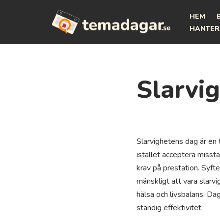
HEM
Hoppa
HANTER
till
innehåll
Slarvi
Slarvighetens dag är en
istället acceptera misst
krav på prestation. Syft
mänskligt att vara slarvi
hälsa och livsbalans. Dag
ständig effektivitet.