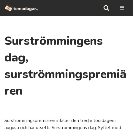
Hoppa
till
innehåll
Surströmmingens
dag,
surströmmingspremiä
ren
Surströmmingspremiären infaller den tredje torsdagen i
augusti och har utsetts Surströmmingens dag. Syftet med