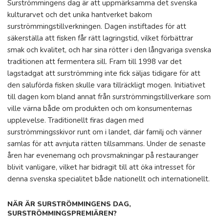
Surströmmingens dag är att uppmärksamma det svenska
kulturarvet och det unika hantverket bakom
surströmmingstillverkningen. Dagen instiftades för att
säkerställa att fisken får rätt lagringstid, vilket förbättrar
smak och kvalitet, och har sina rötter i den långvariga svenska
traditionen att fermentera sill. Fram till 1998 var det
lagstadgat att surströmming inte fick säljas tidigare för att
den saluförda fisken skulle vara tillräckligt mogen. Initiativet
till dagen kom bland annat från surströmmingstillverkare som
ville värna både om produkten och om konsumenternas
upplevelse. Traditionellt firas dagen med
surströmmingsskivor runt om i landet, där familj och vänner
samlas för att avnjuta rätten tillsammans. Under de senaste
åren har evenemang och provsmakningar på restauranger
blivit vanligare, vilket har bidragit till att öka intresset för
denna svenska specialitet både nationellt och internationellt.
NÄR ÄR SURSTRÖMMINGENS DAG,
SURSTRÖMMINGSPREMIÄREN?