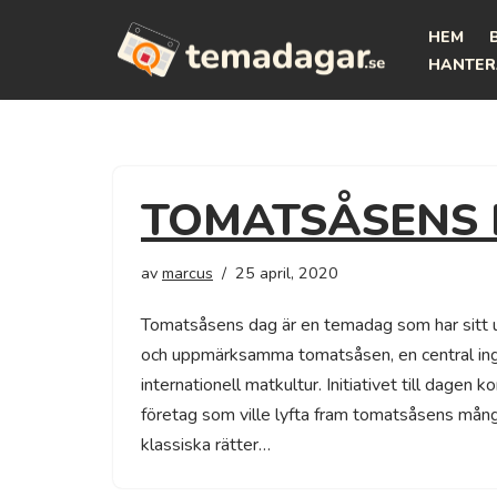
HEM
Hoppa
HANTER
till
innehåll
TOMATSÅSENS
av
marcus
25 april, 2020
Tomatsåsens dag är en temadag som har sitt ur
och uppmärksamma tomatsåsen, en central ing
internationell matkultur. Initiativet till dagen
företag som ville lyfta fram tomatsåsens mång
klassiska rätter…