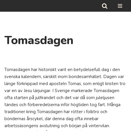
Hoppa
till
innehåll
Tomasdagen
Tomasdagen har historiskt varit en betydelsefull dag i den
svenska kalendern, särskilt inom bondesamhället. Dagen var
länge förknippad med aposteln Tomas, som enligt kristen tro
var en av Jesu lärjungar. I Sverige markerade Tomasdagen
ofta starten på julfirandet och det var då som juleljusen
tändes och förberedelserna inför högtiden tog fart. Många
traditioner kring Tomasdagen har rötter i folktro och
böndernas årscykel, där denna dag ofta innebar
arbetssäsongens avslutning och början på vintervilan.