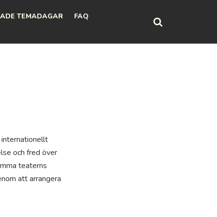
ADE TEMADAGAR
FAQ
internationellt
lse och fred över
samma teaterns
genom att arrangera