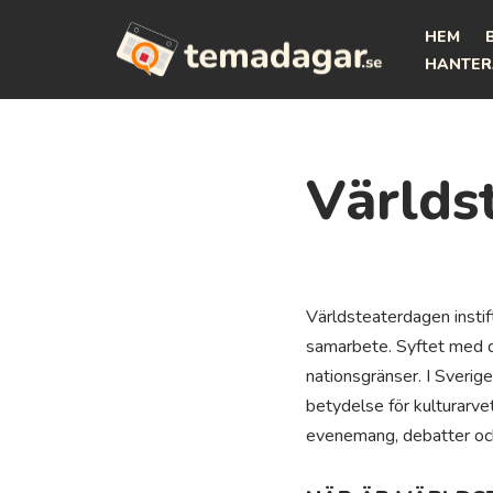
HEM
Hoppa
HANTER
till
innehåll
Världs
Världsteaterdagen instift
samarbete. Syftet med d
nationsgränser. I Sveri
betydelse för kulturarve
evenemang, debatter och 