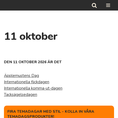
Hoppa
till
innehåll
11 oktober
DEN 11 OKTOBER 2026 ÄR DET
Äpplemustens Dag
Internationella flickdagen
Internationella komma-ut-dagen
Tacksägelsedagen
FIRA TEMADAGAR MED STIL - KOLLA IN VÅRA
TEMADAGSPRODUKTER!