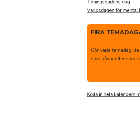
Tidningsbudens dag
Världsdagen för mental 
FIRA TEMADAGA
Gör varje temadag lite
som gåvor eller som en 
Kolla in hela kalendern