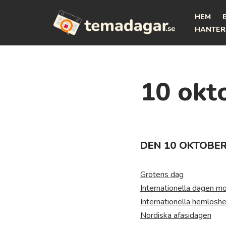
HEM
Hoppa
HANTER
till
innehåll
10 okt
DEN 10 OKTOBER
Grötens dag
Internationella dagen mo
Internationella hemlösh
Nordiska afasidagen