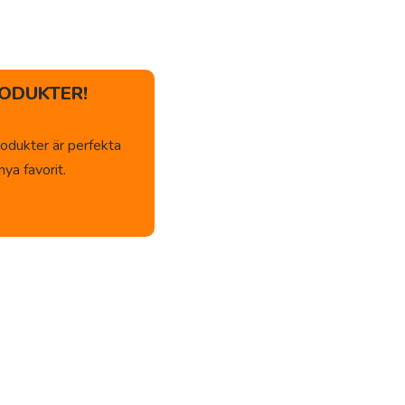
ODUKTER!
odukter är perfekta
ya favorit.