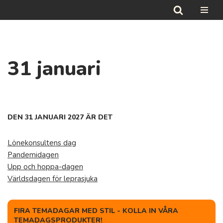
Hoppa
till
innehåll
31 januari
DEN 31 JANUARI 2027 ÄR DET
Lönekonsultens dag
Pandemidagen
Upp och hoppa-dagen
Världsdagen för leprasjuka
FIRA TEMADAGAR MED STIL - KOLLA IN VÅRA
TEMADAGSPRODUKTER!