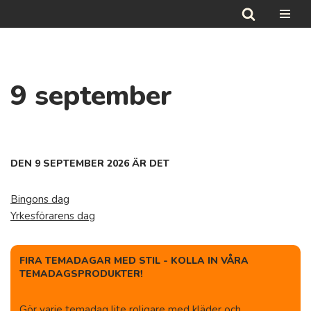
Hoppa
till
innehåll
9 september
DEN 9 SEPTEMBER 2026 ÄR DET
Bingons dag
Yrkesförarens dag
FIRA TEMADAGAR MED STIL - KOLLA IN VÅRA
TEMADAGSPRODUKTER!
Gör varje temadag lite roligare med kläder och