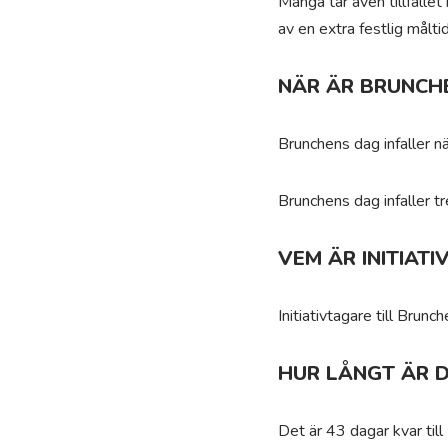
Många tar även tillfället
av en extra festlig målti
NÄR ÄR BRUNCH
Brunchens dag infaller 
Brunchens dag infaller t
VEM ÄR INITIAT
Initiativtagare till Brun
HUR LÅNGT ÄR D
Det är 43 dagar kvar til