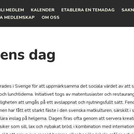
BLI MEDLEM
KALENDER
ETABLERA EN TEMADAG
SAKN
A MEDLEMSKAP
OM OSS
ens dag
ades i Sverige för att uppmärksamma det sociala värdet av att s
 och lunchtiderna. Initiativet togs av matentusiaster och restaurang
möjligheten att umgås på ett avslappnat och njutningsfullt sätt. Fen
n har fått ett starkt fäste i den svenska matkulturen, särskilt i 
lära inslag på helgerna. Dagen firas ofta genom att servera kreati
ker som sill, lax och nybakat bröd, i kombination med internatione