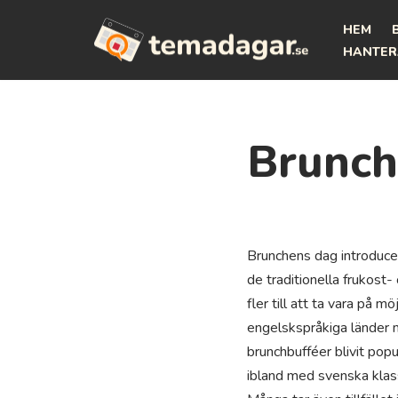
HEM
Hoppa
HANTER
till
innehåll
Brunch
Brunchens dag introducer
de traditionella frukost-
fler till att ta vara på 
engelskspråkiga länder me
brunchbufféer blivit popu
ibland med svenska klassi