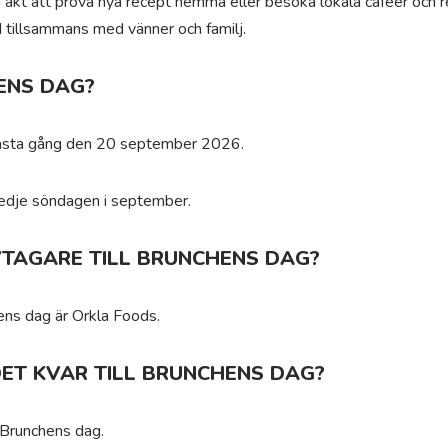
 i akt att prova nya recept hemma eller besöka lokala caféer och r
d tillsammans med vänner och familj.
ENS DAG?
nästa gång den 20 september 2026.
redje söndagen i september.
IVTAGARE TILL BRUNCHENS DAG?
chens dag är Orkla Foods.
ET KVAR TILL BRUNCHENS DAG?
l Brunchens dag.