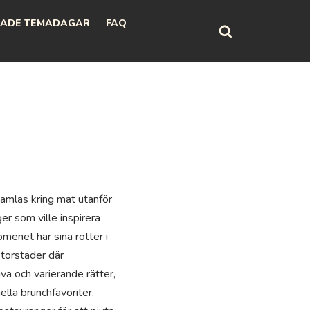
ADE TEMADAGAR
FAQ
amlas kring mat utanför
er som ville inspirera
omenet har sina rötter i
storstäder där
va och varierande rätter,
lla brunchfavoriter.