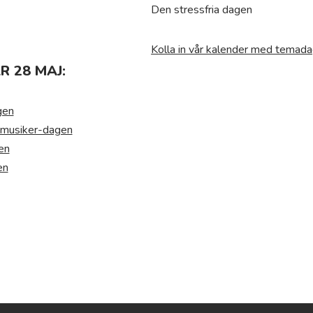
Den stressfria dagen
Kolla in vår kalender med temada
 28 MAJ:
gen
n musiker-dagen
en
en