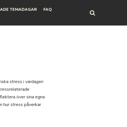
ADE TEMADAGAR
FAQ
inska stress i vardagen
tressrelaterade
eflektera över sina egna
om hur stress påverkar