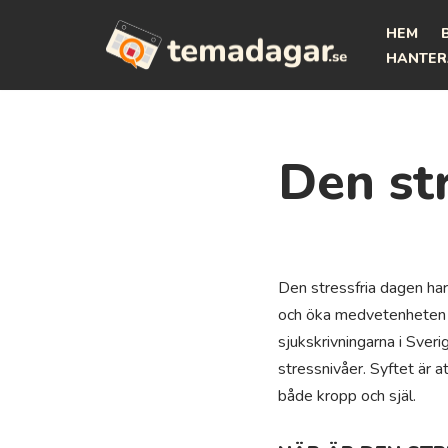
HEM
Hoppa
HANTER
till
innehåll
Den st
Den stressfria dagen har 
och öka medvetenheten om
sjukskrivningarna i Sveri
stressnivåer. Syftet är 
både kropp och själ.