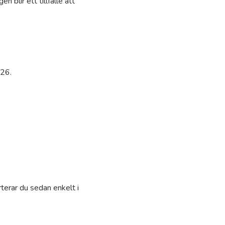
blir ett tillfälle att
026.
terar du sedan enkelt i