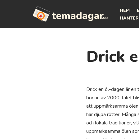
HEM
Hoppa
HANTER
till
innehåll
Drick 
Drick en öl-dagen är en 
början av 2000-talet bli
att uppmärksamma ölens l
har djupa rötter. Många 
och lokala traditioner, vi
uppmärksamma ölen som dr