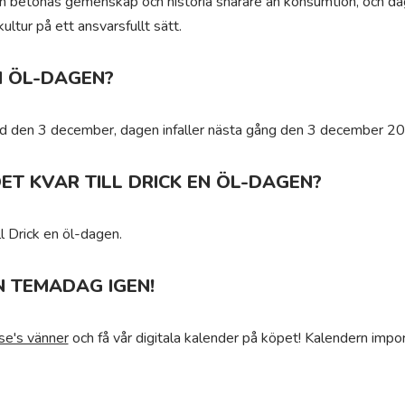
betonas gemenskap och historia snarare än konsumtion, och dagen 
ultur på ett ansvarsfullt sätt.
N ÖL-DAGEN?
ltid den 3 december, dagen infaller nästa gång den 3 december 2
ET KVAR TILL DRICK EN ÖL-DAGEN?
l Drick en öl-dagen.
N TEMADAG IGEN!
se's vänner
och få vår digitala kalender på köpet! Kalendern impor