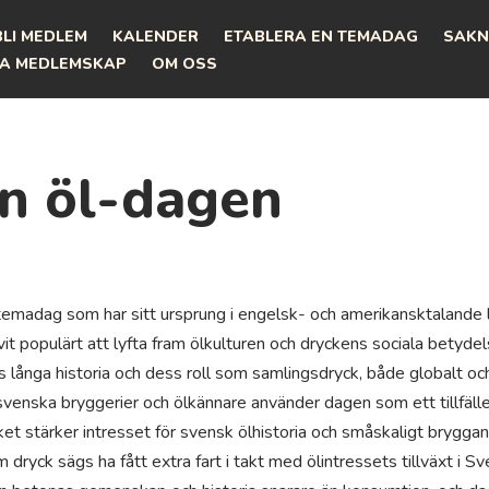
BLI MEDLEM
KALENDER
ETABLERA EN TEMADAG
SAKN
A MEDLEMSKAP
OM OSS
en öl-dagen
temadag som har sitt ursprung i engelsk- och amerikansktalande 
vit populärt att lyfta fram ölkulturen och dryckens sociala betyde
ånga historia och dess roll som samlingsdryck, både globalt och 
svenska bryggerier och ölkännare använder dagen som ett tillfälle
lket stärker intresset för svensk ölhistoria och småskaligt bryggande.
yck sägs ha fått extra fart i takt med ölintressets tillväxt i S