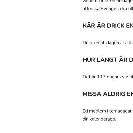
Genom Drick en öl-dagen 
utforska Sveriges rika ölk
NÄR ÄR DRICK E
Drick en öl-dagen är al
HUR LÅNGT ÄR D
Det är 117 dagar kvar til
MISSA ALDRIG E
Bli medlem i temadagar.
din kalenderapp.