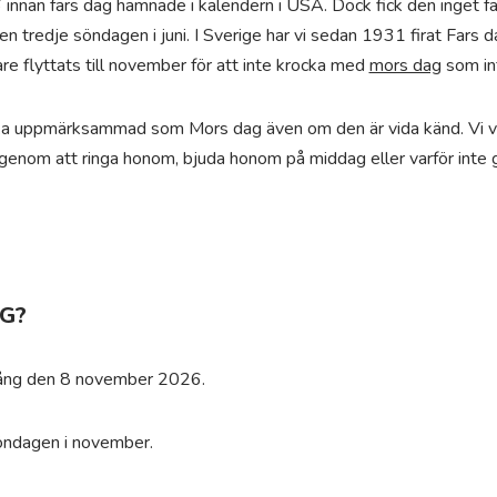
6 innan fars dag hamnade i kalendern i USA. Dock fick den inget 
en tredje söndagen i juni. I Sverige har vi sedan 1931 firat Fars d
are flyttats till november för att inte krocka med
mors dag
som inf
 lika uppmärksammad som Mors dag även om den är vida känd. Vi vill
 genom att ringa honom, bjuda honom på middag eller varför inte 
G?
 gång den 8 november 2026.
söndagen i november.