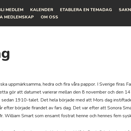
BLI MEDLEM
KALENDER
ETABLERA EN TEMADAG
SAKN
A MEDLEMSKAP
OM OSS
ag
 ska uppmärksamma, hedra och fira våra pappor. I Sverige firas Fa
tta gör att datumet varierar mellan den 8 november och den 14
 sedan 1910-talet. Det hela började med att Mors dag instiftades
r efter började firandet av fars dag. Det var efter att Sonora Sma
Mr. William Smart som ensamt fostrat henne och hennes fem sys