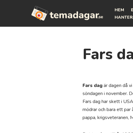
HEM
Hoppa
HANTER
till
innehåll
Fars d
Fars dag
är dagen då vi
söndagen i november. De
Fars dag har skett i USA
mödrar och bara ett par å
pappa, krigsveteranen, 