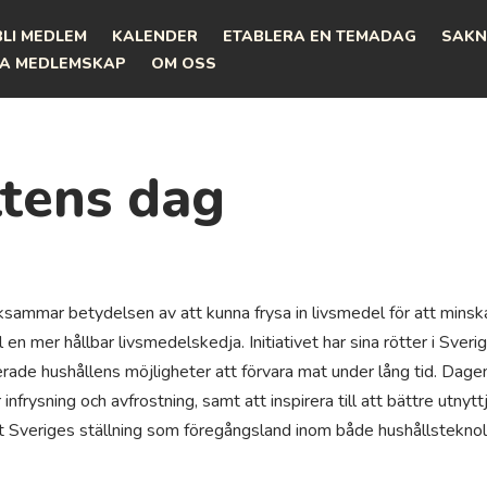
BLI MEDLEM
KALENDER
ETABLERA EN TEMADAG
SAKN
A MEDLEMSKAP
OM OSS
ttens dag
sammar betydelsen av att kunna frysa in livsmedel för att minsk
l en mer hållbar livsmedelskedja. Initiativet har sina rötter i Sver
rade hushållens möjligheter att förvara mat under lång tid. Dagen 
nfrysning och avfrostning, samt att inspirera till att bättre utnytt
t Sveriges ställning som föregångsland inom både hushållsteknol