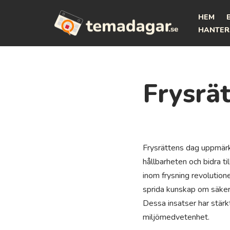
HEM
Hoppa
HANTER
till
innehåll
Frysrä
Frysrättens dag uppmärk
hållbarheten och bidra til
inom frysning revolutione
sprida kunskap om säker i
Dessa insatser har stärk
miljömedvetenhet.