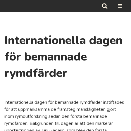
Hoppa
till
innehåll
Internationella dagen
för bemannade
rymdfärder
Internationella dagen för bemannade rymdfärder instiftades
för att uppmärksamma de framsteg mänskligheten gjort
inom rymdutforskning sedan den första bemannade
rymdfärden. Bakgrunden till dagen är att den markerar
uppskjutningen av Jurij Gagarin, som blev den första