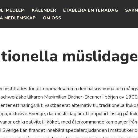
BLI MEDLEM
KALENDER
ETABLERA EN TEMADAG
SAKN
A MEDLEMSKAP
OM OSS
ationella müslidag
gen instiftades för att uppmärksamma den hälsosamma och mångsid
schweiziske läkaren Maximilian Bircher-Brenner i början av 1900-
ienter ett näringsrikt, växtbaserat alternativ till traditionella fru
pa, inklusive Sverige, där müsli idag är ett populärt inslag på fr
stvanor och kreativitet i köket, med återkommande kampanjer frå
 I Sverige kan firandet innebära specialerbjudanden i matbutiker o