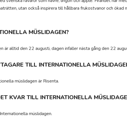
ed svenska råvaror som havre, lingon och äpple. Firandet har med å
maträtten, utan också inspirera till hållbara frukostvanor och öka
TIONELLA MÜSLIDAGEN?
en är alltid den 22 augusti, dagen infaller nästa gång den 22 augu
IVTAGARE TILL INTERNATIONELLA MÜSLIDAGE
nationella müslidagen är Risenta.
ET KVAR TILL INTERNATIONELLA MÜSLIDAG
 Internationella müslidagen.