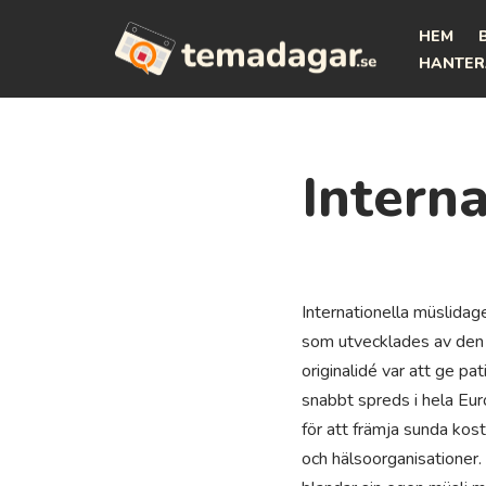
HEM
Hoppa
HANTER
till
innehåll
Intern
Internationella müslida
som utvecklades av den 
originalidé var att ge pat
snabbt spreds i hela Euro
för att främja sunda ko
och hälsoorganisationer.