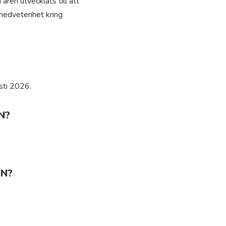
ren utvecklats till att
d medvetenhet kring
sti 2026.
N?
EN?