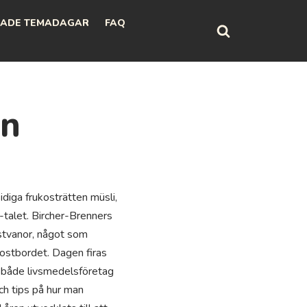
ADE TEMADAGAR
FAQ
en
iga frukosträtten müsli,
talet. Bircher-Brenners
kostvanor, något som
ukostbordet. Dagen firas
n både livsmedelsföretag
ch tips på hur man