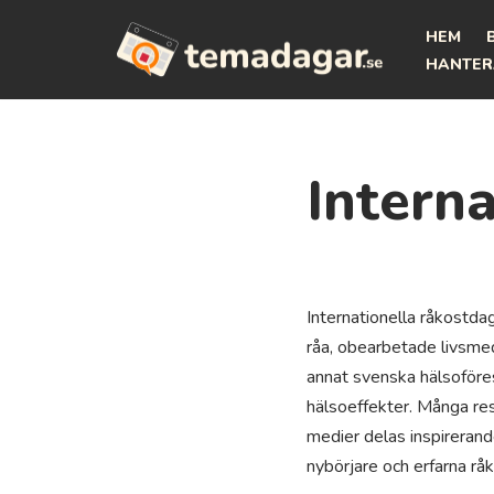
HEM
Hoppa
HANTER
till
innehåll
Intern
Internationella råkostdag
råa, obearbetade livsmed
annat svenska hälsoföre
hälsoeffekter. Många res
medier delas inspirerande
nybörjare och erfarna råk