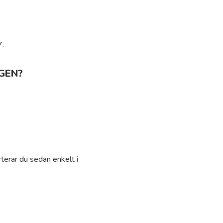
7.
GEN?
terar du sedan enkelt i