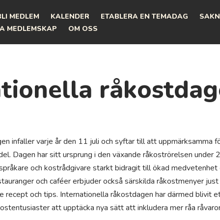
BLI MEDLEM
KALENDER
ETABLERA EN TEMADAG
SAKN
A MEDLEMSKAP
OM OSS
ationella råkostda
en infaller varje år den 11 juli och syftar till att uppmärksamma 
el. Dagen har sitt ursprung i den växande råkoströrelsen under 
språkare och kostrådgivare starkt bidragit till ökad medvetenhe
tauranger och caféer erbjuder också särskilda råkostmenyer just 
 recept och tips. Internationella råkostdagen har därmed blivit ett
ostentusiaster att upptäcka nya sätt att inkludera mer råa råvaror