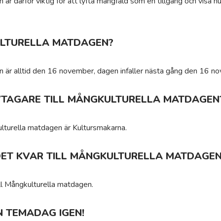
är därför viktig för att lyfta mångfald som en tillgång och visa h
LTURELLA MATDAGEN?
 är alltid den 16 november, dagen infaller nästa gång den 16 
IVTAGARE TILL MÅNGKULTURELLA MATDAGEN
kulturella matdagen är Kultursmakarna.
DET KVAR TILL MÅNGKULTURELLA MATDAGEN
ll Mångkulturella matdagen.
N TEMADAG IGEN!