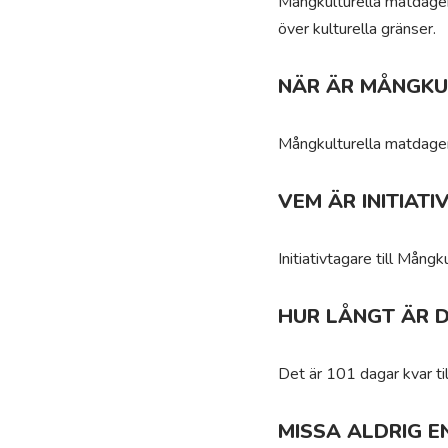
Mångkulturella matdagen 
över kulturella gränser.
NÄR ÄR MÅNGKU
Mångkulturella matdagen
VEM ÄR INITIAT
Initiativtagare till Mång
HUR LÅNGT ÄR 
Det är 101 dagar kvar ti
MISSA ALDRIG E