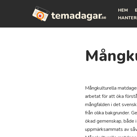
HEM
Hoppa
HANTER
till
innehåll
Mångku
Mångkulturella matdagen
arbetat för att öka förs
mångfalden i det svensk
från olika bakgrunder. Ge
ökad gemenskap, både i s
uppmärksammats av såväl