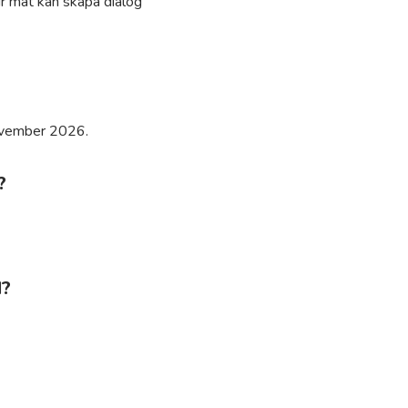
ur mat kan skapa dialog
november 2026.
?
?