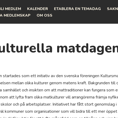
BLI MEDLEM
KALENDER
ETABLERA EN TEMADAG
SAKN
A MEDLEMSKAP
OM OSS
lturella matdage
 startades som ett initiativ av den svenska föreningen Kultursm
tåelsen mellan olika kulturer genom matens kraft. Bakgrunden till
a samhället och insikten om att mattraditioner kan fungera som 
nom att lyfta fram olika matkulturer vill arrangörerna främja nyfik
kolor och på arbetsplatser. Initiativet har fått stort genomslag i
 kommuner som organisationer som vill bidra till ett mer öppet