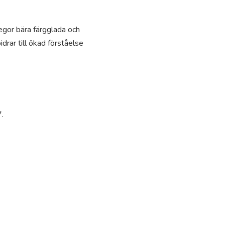
legor bära färgglada och
drar till ökad förståelse
.