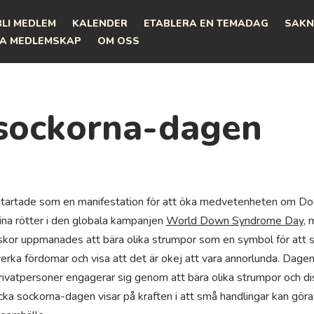
BLI MEDLEM
KALENDER
ETABLERA EN TEMADAG
SAKN
A MEDLEMSKAP
OM OSS
sockorna-dagen
tartade som en manifestation för att öka medvetenheten om Do
r sina rötter i den globala kampanjen
World Down Syndrome Day
, 
iskor uppmanades att bära olika strumpor som en symbol för att stå
erka fördomar och visa att det är okej att vara annorlunda. Dagen 
privatpersoner engagerar sig genom att bära olika strumpor och dis
 sockorna-dagen visar på kraften i att små handlingar kan göra 