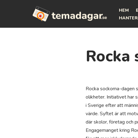
HEM
Hoppa
HANTER
till
innehåll
Rocka 
Rocka sockorna-dagen s
olikheter. Initiativet ha
i Sverige efter att männ
värde. Syftet är att motv
där skolor, företag och 
Engagemanget kring Rocka