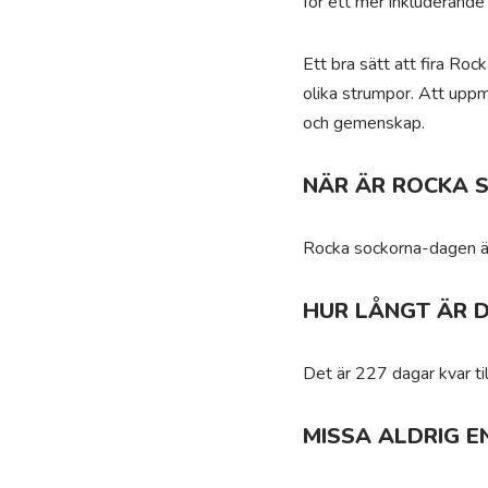
för ett mer inkluderande
Ett bra sätt att fira Roc
olika strumpor. Att uppm
och gemenskap.
NÄR ÄR ROCKA 
Rocka sockorna-dagen är
HUR LÅNGT ÄR 
Det är 227 dagar kvar ti
MISSA ALDRIG E