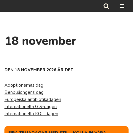
Hoppa
till
innehåll
18 november
DEN 18 NOVEMBER 2026 ÄR DET
Adoptionernas dag
Benbuljongens dag
Europeiska antibiotikadagen
Internationella GIS-dagen
Internationella KOL-dagen
FIRA TEMADAGAR MED STIL - KOLLA IN VÅRA