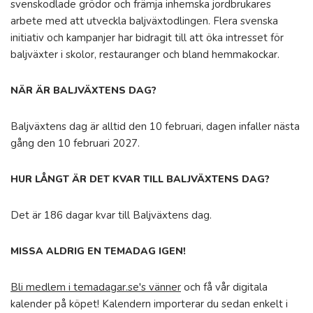
svenskodlade grödor och främja inhemska jordbrukares
arbete med att utveckla baljväxtodlingen. Flera svenska
initiativ och kampanjer har bidragit till att öka intresset för
baljväxter i skolor, restauranger och bland hemmakockar.
NÄR ÄR BALJVÄXTENS DAG?
Baljväxtens dag är alltid den 10 februari, dagen infaller nästa
gång den 10 februari 2027.
HUR LÅNGT ÄR DET KVAR TILL BALJVÄXTENS DAG?
Det är 186 dagar kvar till Baljväxtens dag.
MISSA ALDRIG EN TEMADAG IGEN!
Bli medlem i temadagar.se's vänner
och få vår digitala
kalender på köpet! Kalendern importerar du sedan enkelt i