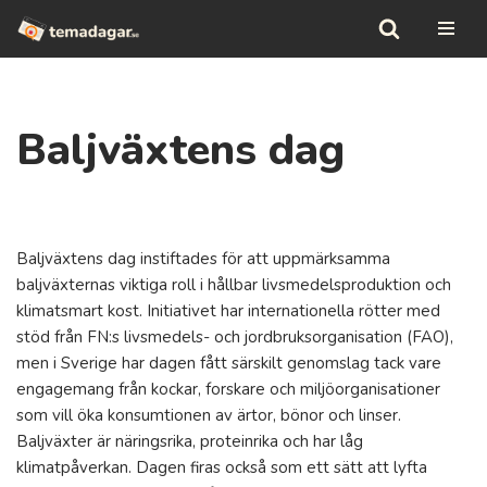
Hoppa
till
innehåll
Baljväxtens dag
Baljväxtens dag instiftades för att uppmärksamma
baljväxternas viktiga roll i hållbar livsmedelsproduktion och
klimatsmart kost. Initiativet har internationella rötter med
stöd från FN:s livsmedels- och jordbruksorganisation (FAO),
men i Sverige har dagen fått särskilt genomslag tack vare
engagemang från kockar, forskare och miljöorganisationer
som vill öka konsumtionen av ärtor, bönor och linser.
Baljväxter är näringsrika, proteinrika och har låg
klimatpåverkan. Dagen firas också som ett sätt att lyfta