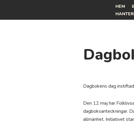
HEM
HANTER
Hoppa
till
innehåll
Dagbo
Dagbokens dag instiftade
Den 12 maj har Folklivsar
dagboksanteckningar. Dagb
allmänhet. Initiativet s