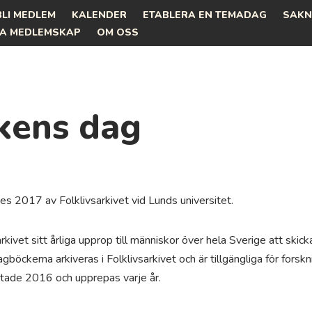
BLI MEDLEM
KALENDER
ETABLERA EN TEMADAG
SAKN
A MEDLEMSKAP
OM OSS
kens dag
s 2017 av Folklivsarkivet vid Lunds universitet.
kivet sitt årliga upprop till människor över hela Sverige att skicka
öckerna arkiveras i Folklivsarkivet och är tillgängliga för forskn
tartade 2016 och upprepas varje år.