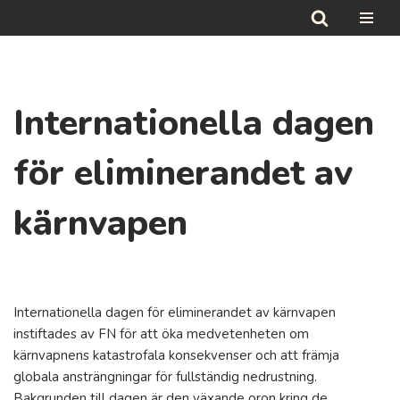
Hoppa
till
innehåll
Internationella dagen
för eliminerandet av
kärnvapen
Internationella dagen för eliminerandet av kärnvapen
instiftades av FN för att öka medvetenheten om
kärnvapnens katastrofala konsekvenser och att främja
globala ansträngningar för fullständig nedrustning.
Bakgrunden till dagen är den växande oron kring de