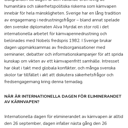
humanitära och säkerhetspolitiska riskerna som kärnvapen
innebär för hela mänskligheten. Sverige har en lång tradition
av engagemang i nedrustningsfrågor – bland annat spelade
den svenske diplomaten Alva Myrdal en stor roll i det
internationella arbetet för kärnvapennedrustning och
belönades med Nobels fredspris 1982. I Sverige brukar
dagen uppmärksammas av fredsorganisationer med
seminarier, debatter och informationskampanjer för att sprida
kunskap om vikten av ett kärnvapenfritt samhälle. Intresset
har ökat i takt med globala konflikter, och många svenska
skolor tar tillfället i akt att diskutera säkerhetsfrågor och
fredsengagemang kring denna temadag.
NÄR ÄR INTERNATIONELLA DAGEN FÖR ELIMINERANDET
AV KÄRNVAPEN?
Internationella dagen för eliminerandet av kärnvapen är alltid
den 26 september, dagen infaller nästa gång den 26