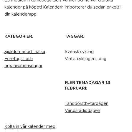
Bli medlem i temadagar.se's vänner
och få vår digitala
kalender på köpet! Kalendern importerar du sedan enkelt i
din kalenderapp.
KATEGORIER:
TAGGAR:
Sjukdomar och hälsa
Svensk cykling,
Företags- och
Vintercyklingens dag
organisationsdagar
FLER TEMADAGAR 13
FEBRUARI:
Tandborstbytardagen
Världsradiodagen
Kolla in vår kalender med