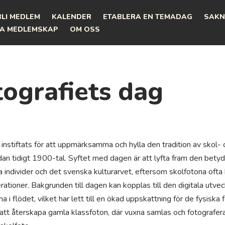
BLI MEDLEM
KALENDER
ETABLERA EN TEMADAG
SAKN
A MEDLEMSKAP
OM OSS
tografiets dag
 instiftats för att uppmärksamma och hylla den tradition av skol- 
dan tidigt 1900-tal. Syftet med dagen är att lyfta fram den bety
a individer och det svenska kulturarvet, eftersom skolfotona ofta 
ioner. Bakgrunden till dagen kan kopplas till den digitala utveckl
nna i flödet, vilket har lett till en ökad uppskattning för de fysiska
rt att återskapa gamla klassfoton, där vuxna samlas och fotografe