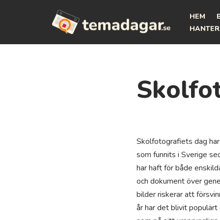
HEM
Hoppa
HANTER
till
innehåll
Skolfo
Skolfotografiets dag har
som funnits i Sverige se
har haft för både enskild
och dokument över generat
bilder riskerar att försvi
år har det blivit populä